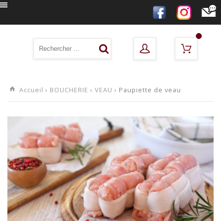
Accueil
›
BOUCHERIE
›
VEAU
› Paupiette de veau